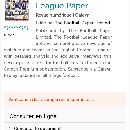
League Paper
per
En
(Nou
par
Revue numérique
| Cafeyn
fenê
mai
Edité par
The Football Paper Limited
/5
Published by The Football Paper
0
avis
Limited, The Football League Paper
delivers comprehensive coverage of
matches and teams in the English Football League.
With detailed analysis and exclusive interviews, this
newspaper is a treat for football fans. Included in the
Cafeyn Premium subscription. Subscribe via Cafeyn
to stay updated on all things football.
Vérification des exemplaires disponibles ...
Consulter en ligne
Consulter le document