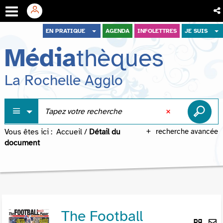
Aller
Aller
Aller
EN PRATIQUE
AGENDA
INFOLETTRES
JE SUIS
au
au
à
Média
thèques
menu
contenu
la
recherche
La Rochelle Agglo
Vous êtes ici :
Accueil
/
Détail du
recherche avancée
document
The Football
Lie