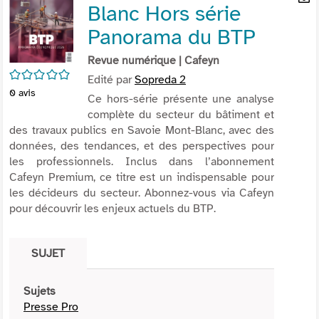
Blanc Hors série
per
En
(Nou
par
Panorama du BTP
fenê
mai
Revue numérique
| Cafeyn
/5
Edité par
Sopreda 2
0
avis
Ce hors-série présente une analyse
complète du secteur du bâtiment et
des travaux publics en Savoie Mont-Blanc, avec des
données, des tendances, et des perspectives pour
les professionnels. Inclus dans l’abonnement
Cafeyn Premium, ce titre est un indispensable pour
les décideurs du secteur. Abonnez-vous via Cafeyn
pour découvrir les enjeux actuels du BTP.
SUJET
Sujets
Presse Pro