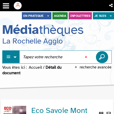
Aller
Aller
Aller
EN PRATIQUE
AGENDA
INFOLETTRES
JE SUIS
au
au
à
Média
thèques
menu
contenu
la
recherche
La Rochelle Agglo
Vous êtes ici :
Accueil
/
Détail du
recherche avancée
document
Eco Savoie Mont
Lie