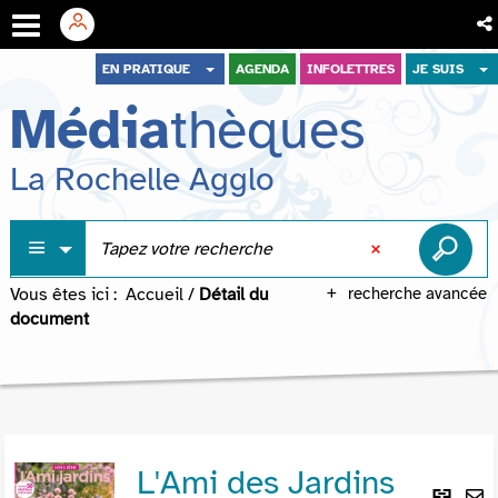
Aller
Aller
Aller
EN PRATIQUE
AGENDA
INFOLETTRES
JE SUIS
au
au
à
Média
thèques
menu
contenu
la
recherche
La Rochelle Agglo
Vous êtes ici :
Accueil
/
Détail du
recherche avancée
document
L'Ami des Jardins
Lie