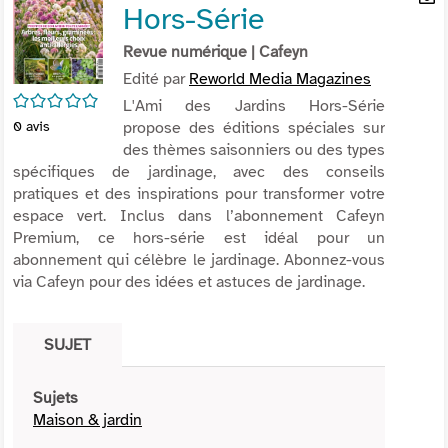
Hors-Série
per
En
(Nou
par
Revue numérique
| Cafeyn
fenê
mai
Edité par
Reworld Media Magazines
/5
L'Ami des Jardins Hors-Série
propose des éditions spéciales sur
0
avis
des thèmes saisonniers ou des types
spécifiques de jardinage, avec des conseils
pratiques et des inspirations pour transformer votre
espace vert. Inclus dans l’abonnement Cafeyn
Premium, ce hors-série est idéal pour un
abonnement qui célèbre le jardinage. Abonnez-vous
via Cafeyn pour des idées et astuces de jardinage.
SUJET
Sujets
Maison & jardin