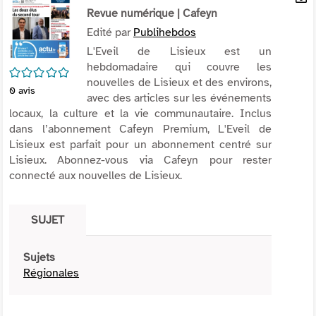
per
Revue numérique
| Cafeyn
En
(Nou
par
Edité par
Publihebdos
fenê
mai
L'Eveil de Lisieux est un
hebdomadaire qui couvre les
/5
nouvelles de Lisieux et des environs,
0
avis
avec des articles sur les événements
locaux, la culture et la vie communautaire. Inclus
dans l’abonnement Cafeyn Premium, L'Eveil de
Lisieux est parfait pour un abonnement centré sur
Lisieux. Abonnez-vous via Cafeyn pour rester
connecté aux nouvelles de Lisieux.
SUJET
Sujets
Régionales