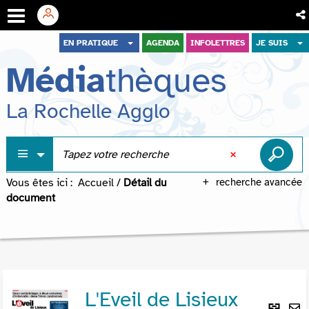
Aller
Aller
Aller
EN PRATIQUE
AGENDA
INFOLETTRES
JE SUIS
au
au
à
Média
thèques
menu
contenu
la
recherche
La Rochelle Agglo
Vous êtes ici :
Accueil
/
Détail du
recherche avancée
document
L'Eveil de Lisieux
Lie