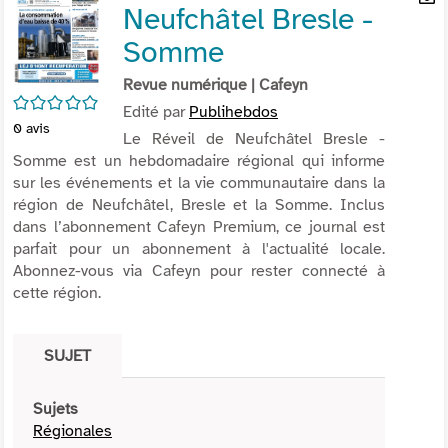
Neufchâtel Bresle -
per
En
(Nou
par
Somme
fenê
mai
Revue numérique
| Cafeyn
/5
Edité par
Publihebdos
0
avis
Le Réveil de Neufchâtel Bresle -
Somme est un hebdomadaire régional qui informe
sur les événements et la vie communautaire dans la
région de Neufchâtel, Bresle et la Somme. Inclus
dans l’abonnement Cafeyn Premium, ce journal est
parfait pour un abonnement à l'actualité locale.
Abonnez-vous via Cafeyn pour rester connecté à
cette région.
SUJET
Sujets
Régionales