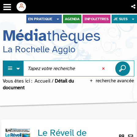
Aller
Aller
Aller
EN PRATIQUE
AGENDA
INFOLETTRES
JE SUIS
au
au
à
Média
thèques
menu
contenu
la
recherche
La Rochelle Agglo
Vous êtes ici :
Accueil
/
Détail du
recherche avancée
document
Le Réveil de
Lie