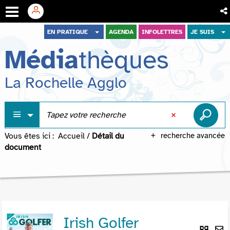
Aller
Aller
Aller
EN PRATIQUE
AGENDA
INFOLETTRES
JE SUIS
au
au
à
Média
thèques
menu
contenu
la
recherche
La Rochelle Agglo
Vous êtes ici :
Accueil
/
Détail du
recherche avancée
document
Irish Golfer
Lie