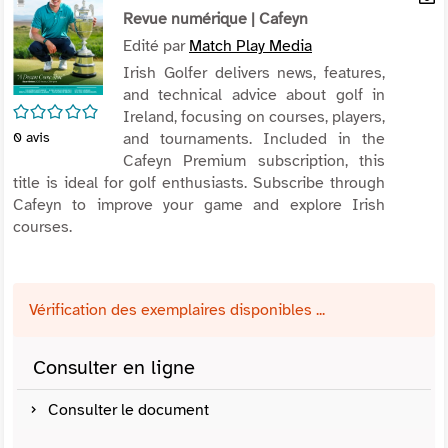
per
Revue numérique
| Cafeyn
En
(Nou
par
Edité par
Match Play Media
fenê
mai
Irish Golfer delivers news, features,
and technical advice about golf in
/5
Ireland, focusing on courses, players,
and tournaments. Included in the
0
avis
Cafeyn Premium subscription, this
title is ideal for golf enthusiasts. Subscribe through
Cafeyn to improve your game and explore Irish
courses.
Vérification des exemplaires disponibles ...
Consulter en ligne
Consulter le document