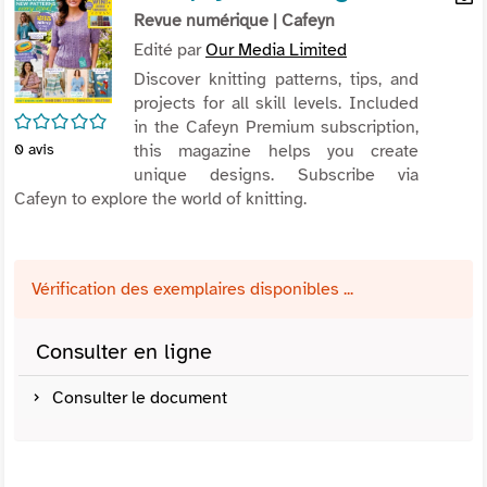
per
Revue numérique
| Cafeyn
En
(Nou
par
Edité par
Our Media Limited
fenê
mai
Discover knitting patterns, tips, and
projects for all skill levels. Included
/5
in the Cafeyn Premium subscription,
this magazine helps you create
0
avis
unique designs. Subscribe via
Cafeyn to explore the world of knitting.
Vérification des exemplaires disponibles ...
Consulter en ligne
Consulter le document