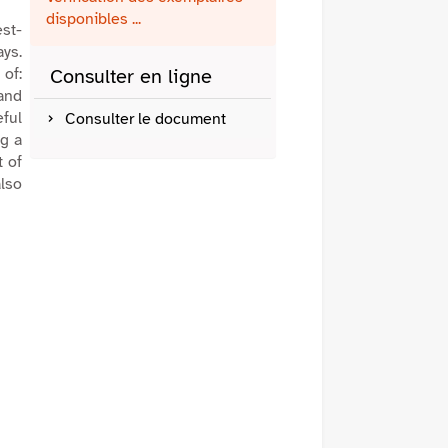
fenêtre)
mail
disponibles ...
st-
ys.
of:
Consulter en ligne
 and
ful
Consulter le document
ng a
t of
lso