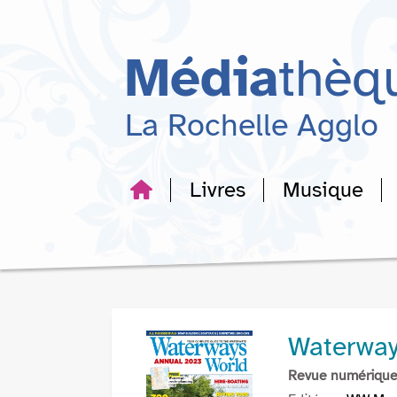
Aller
Aller
Aller
au
au
à
menu
contenu
la
Média
thèq
recherche
La Rochelle Agglo
Livres
Musique
Waterway
Revue numériqu