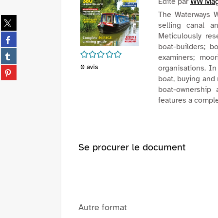
Edité par
WW Mag
The Waterways Wo
Partager
selling canal a
sur
Meticulously res
Partager
twitter
boat-builders; b
sur
(Nouvelle
Partager
/5
examiners; moor
facebook
fenêtre)
sur
0
avis
organisations. In
(Nouvelle
Partager
tumblr
boat, buying and 
fenêtre)
sur
(Nouvelle
boat-ownership 
pinterest
fenêtre)
features a comple
(Nouvelle
fenêtre)
Se procurer le document
Autre format