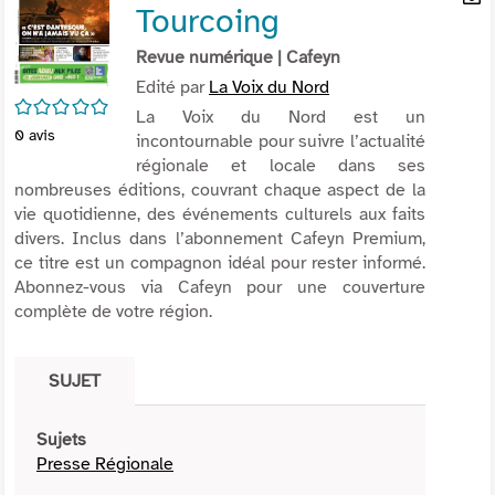
Tourcoing
per
En
(Nou
par
Revue numérique
| Cafeyn
fenê
mai
Edité par
La Voix du Nord
/5
La Voix du Nord est un
0
avis
incontournable pour suivre l’actualité
régionale et locale dans ses
nombreuses éditions, couvrant chaque aspect de la
vie quotidienne, des événements culturels aux faits
divers. Inclus dans l’abonnement Cafeyn Premium,
ce titre est un compagnon idéal pour rester informé.
Abonnez-vous via Cafeyn pour une couverture
complète de votre région.
SUJET
Sujets
Presse Régionale