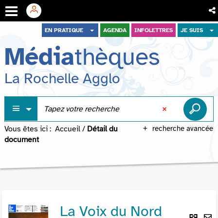
Aller
Aller
Aller
EN PRATIQUE
AGENDA
INFOLETTRES
JE SUIS
au
au
à
Média
thèques
menu
contenu
la
recherche
La Rochelle Agglo
Vous êtes ici :
Accueil
/
Détail du
recherche avancée
document
La Voix du Nord
Lie