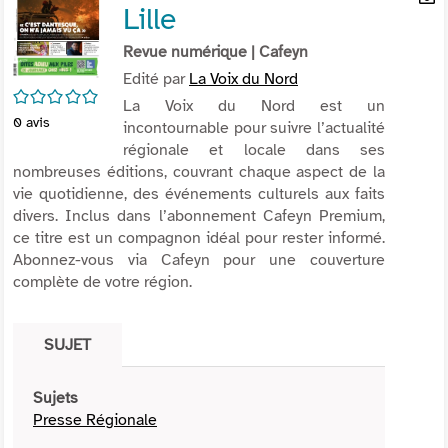
Lille
per
En
(Nou
par
Revue numérique
| Cafeyn
fenê
mai
Edité par
La Voix du Nord
/5
La Voix du Nord est un
0
avis
incontournable pour suivre l’actualité
régionale et locale dans ses
nombreuses éditions, couvrant chaque aspect de la
vie quotidienne, des événements culturels aux faits
divers. Inclus dans l’abonnement Cafeyn Premium,
ce titre est un compagnon idéal pour rester informé.
Abonnez-vous via Cafeyn pour une couverture
complète de votre région.
SUJET
Sujets
Presse Régionale