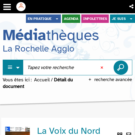
Aller
Aller
Aller
EN PRATIQUE
AGENDA
INFOLETTRES
JE SUIS
au
au
à
Média
thèques
menu
contenu
la
recherche
La Rochelle Agglo
Vous êtes ici :
Accueil
/
Détail du
recherche avancée
document
La Voix du Nord
Lie