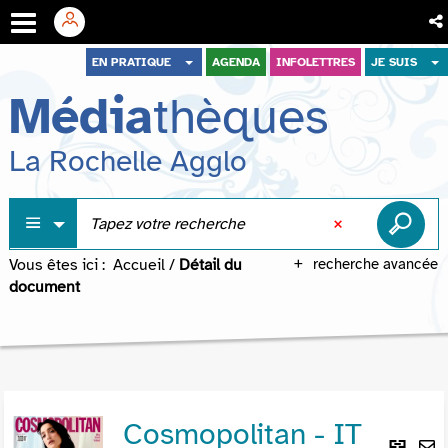
Aller
Aller
Aller
EN PRATIQUE
AGENDA
INFOLETTRES
JE SUIS
au
au
à
Média
thèques
menu
contenu
la
recherche
La Rochelle Agglo
Vous êtes ici :
Accueil
/
Détail du
recherche avancée
document
Cosmopolitan - IT
Lie