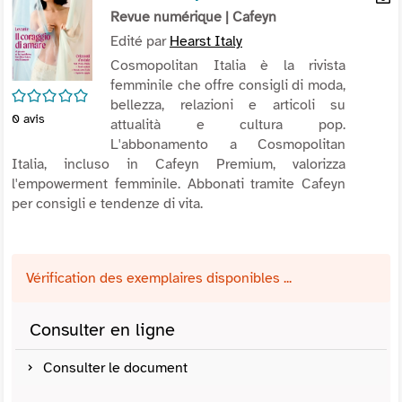
per
Revue numérique
| Cafeyn
En
(Nou
par
Edité par
Hearst Italy
fenê
mai
Cosmopolitan Italia è la rivista
femminile che offre consigli di moda,
/5
bellezza, relazioni e articoli su
0
avis
attualità e cultura pop.
L'abbonamento a Cosmopolitan
Italia, incluso in Cafeyn Premium, valorizza
l'empowerment femminile. Abbonati tramite Cafeyn
per consigli e tendenze di vita.
Vérification des exemplaires disponibles ...
Consulter en ligne
Consulter le document