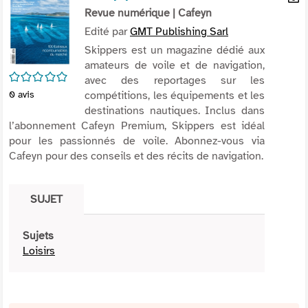
per
Revue numérique
| Cafeyn
En
(Nou
par
Edité par
GMT Publishing Sarl
fenê
mai
Skippers est un magazine dédié aux
amateurs de voile et de navigation,
/5
avec des reportages sur les
compétitions, les équipements et les
0
avis
destinations nautiques. Inclus dans
l’abonnement Cafeyn Premium, Skippers est idéal
pour les passionnés de voile. Abonnez-vous via
Cafeyn pour des conseils et des récits de navigation.
SUJET
Sujets
Loisirs