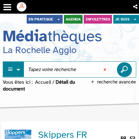
Aller
Aller
Aller
EN PRATIQUE
AGENDA
INFOLETTRES
JE SUIS
au
au
à
Média
thèques
menu
contenu
la
recherche
La Rochelle Agglo
Vous êtes ici :
Accueil
/
Détail du
recherche avancée
document
Skippers FR
Lie