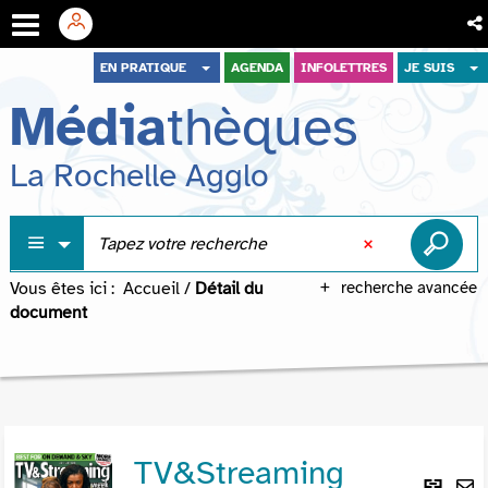
Aller
Aller
Aller
EN PRATIQUE
AGENDA
INFOLETTRES
JE SUIS
au
au
à
Média
thèques
menu
contenu
la
recherche
La Rochelle Agglo
Vous êtes ici :
Accueil
/
Détail du
recherche avancée
document
TV&Streaming
Lie