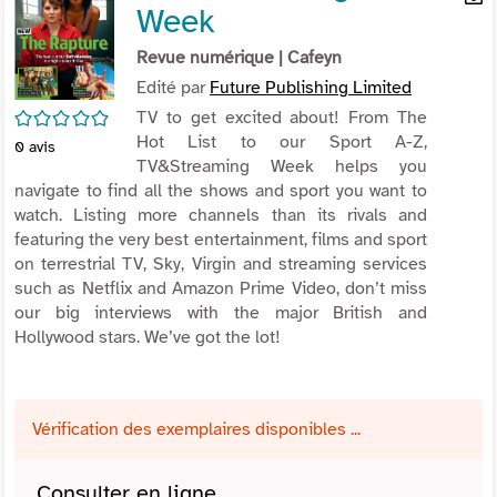
Week
per
En
(Nou
par
Revue numérique
| Cafeyn
fenê
mai
Edité par
Future Publishing Limited
/5
TV to get excited about! From The
Hot List to our Sport A-Z,
0
avis
TV&Streaming Week helps you
navigate to find all the shows and sport you want to
watch. Listing more channels than its rivals and
featuring the very best entertainment, films and sport
on terrestrial TV, Sky, Virgin and streaming services
such as Netflix and Amazon Prime Video, don’t miss
our big interviews with the major British and
Hollywood stars. We’ve got the lot!
Vérification des exemplaires disponibles ...
Consulter en ligne