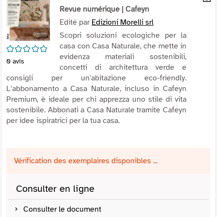
per
Revue numérique
| Cafeyn
En
(Nou
par
Edité par
Edizioni Morelli srl
fenê
mai
Scopri soluzioni ecologiche per la
casa con Casa Naturale, che mette in
/5
evidenza materiali sostenibili,
0
avis
concetti di architettura verde e
consigli per un'abitazione eco-friendly.
L'abbonamento a Casa Naturale, incluso in Cafeyn
Premium, è ideale per chi apprezza uno stile di vita
sostenibile. Abbonati a Casa Naturale tramite Cafeyn
per idee ispiratrici per la tua casa.
Vérification des exemplaires disponibles ...
Consulter en ligne
Consulter le document