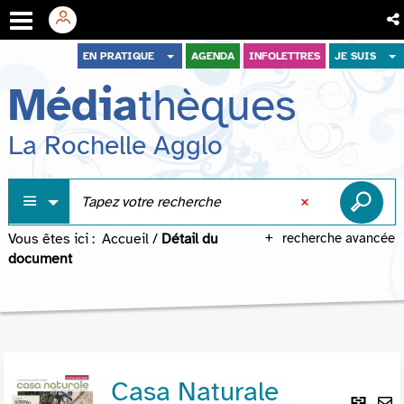
Aller
Aller
Aller
EN PRATIQUE
AGENDA
INFOLETTRES
JE SUIS
au
au
à
Média
thèques
menu
contenu
la
recherche
La Rochelle Agglo
Vous êtes ici :
Accueil
/
Détail du
recherche avancée
document
Casa Naturale
Lie