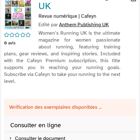
UK
per
En
(Nou
par
Revue numérique
| Cafeyn
fenê
mai
Edité par
Anthem Publishing UK
Women’s Running UK is the ultimate
/5
magazine for women passionate
0
avis
about running, featuring training
plans, gear reviews, and inspiring stories. Included
with the Cafeyn Premium subscription, this title
supports you in reaching your running goals.
Subscribe via Cafeyn to take your running to the next
level.
Vérification des exemplaires disponibles ...
Consulter en ligne
Consulter le document