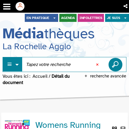
Aller
Aller
Aller
EN PRATIQUE
AGENDA
INFOLETTRES
JE SUIS
au
au
à
Média
thèques
menu
contenu
la
recherche
La Rochelle Agglo
Vous êtes ici :
Accueil
/
Détail du
recherche avancée
document
Womens Running
Lie