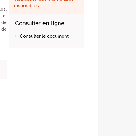
fenêtre)
mail
disponibles ...
les,
clus
 de
Consulter en ligne
 de
Consulter le document