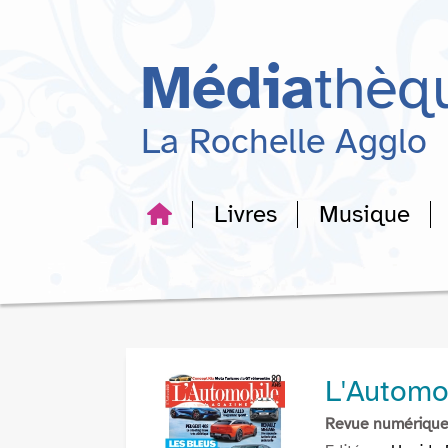
Aller
Aller
Aller
au
au
à
menu
contenu
la
Média
thèq
recherche
La Rochelle Agglo
Livres
Musique
L'Automo
Revue numériqu