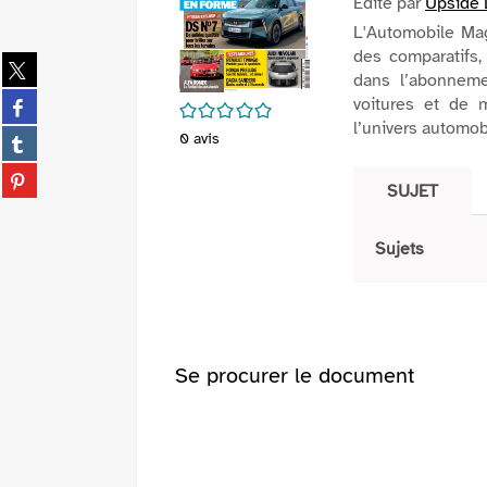
Edité par
Upside
L'Automobile Mag
des comparatifs,
Partager
dans l’abonneme
sur
Partager
voitures et de 
/5
twitter
sur
l’univers automob
(Nouvelle
Partager
0
avis
facebook
fenêtre)
sur
(Nouvelle
Partager
tumblr
SUJET
fenêtre)
sur
(Nouvelle
pinterest
fenêtre)
(Nouvelle
Sujets
fenêtre)
Se procurer le document