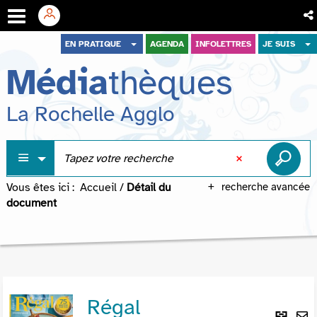
Aller
Aller
Aller
EN PRATIQUE
AGENDA
INFOLETTRES
JE SUIS
au
au
à
Média
thèques
menu
contenu
la
recherche
La Rochelle Agglo
Vous êtes ici :
Accueil
/
Détail du
recherche avancée
document
Régal
Lie