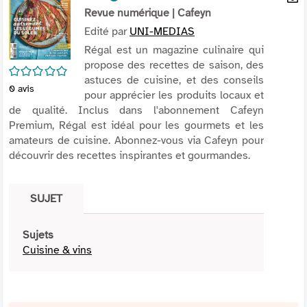
per
Revue numérique
| Cafeyn
En
(Nou
par
Edité par
UNI-MEDIAS
fenê
mai
Régal est un magazine culinaire qui
propose des recettes de saison, des
/5
astuces de cuisine, et des conseils
0
avis
pour apprécier les produits locaux et
de qualité. Inclus dans l'abonnement Cafeyn
Premium, Régal est idéal pour les gourmets et les
amateurs de cuisine. Abonnez-vous via Cafeyn pour
découvrir des recettes inspirantes et gourmandes.
SUJET
Sujets
Cuisine & vins