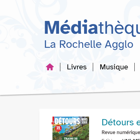
Aller
Aller
Aller
au
au
à
menu
contenu
la
Média
thèq
recherche
La Rochelle Agglo
Livres
Musique
Détours 
Revue numériqu