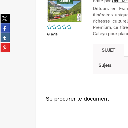
Edité par
UNI-ME
Détours en Fran
itinéraires uniq
Partager
richesse culture
sur
/5
Partager
Premium, ce titr
twitter
sur
Cafeyn pour plan
0
avis
(Nouvelle
Partager
facebook
fenêtre)
sur
(Nouvelle
Partager
tumblr
SUJET
fenêtre)
sur
(Nouvelle
pinterest
fenêtre)
(Nouvelle
Sujets
fenêtre)
Se procurer le document