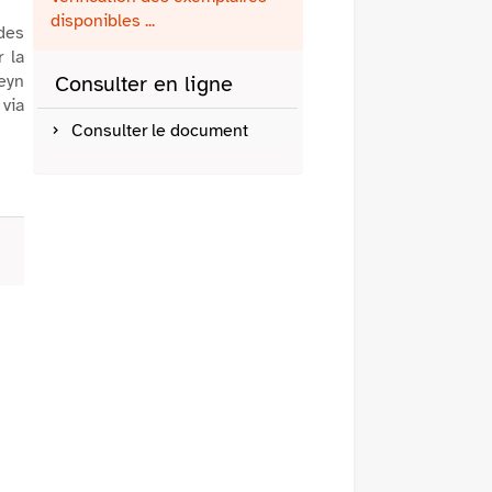
fenêtre)
mail
disponibles ...
des
r la
eyn
Consulter en ligne
 via
Consulter le document