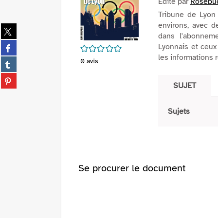
Edité par
Rosebu
Tribune de Lyon 
environs, avec de
Partager
dans l'abonnem
sur
Partager
Lyonnais et ceux 
/5
twitter
sur
les informations 
(Nouvelle
Partager
0
avis
facebook
fenêtre)
sur
(Nouvelle
Partager
tumblr
SUJET
fenêtre)
sur
(Nouvelle
pinterest
fenêtre)
(Nouvelle
Sujets
fenêtre)
Se procurer le document