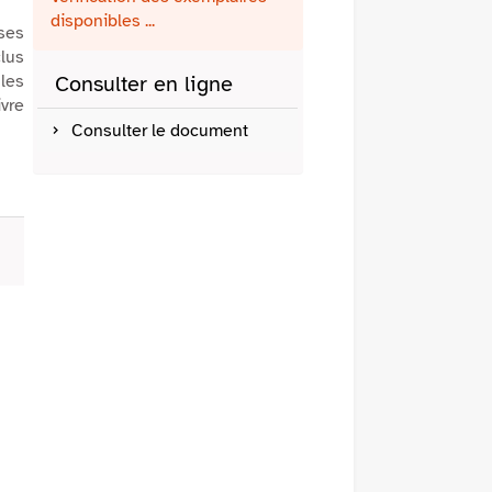
fenêtre)
mail
disponibles ...
ses
clus
les
Consulter en ligne
ivre
Consulter le document