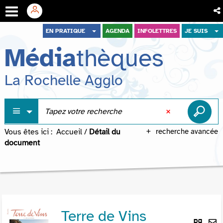
Aller
Aller
Aller
EN PRATIQUE
AGENDA
INFOLETTRES
JE SUIS
au
au
à
Média
thèques
menu
contenu
la
recherche
La Rochelle Agglo
Vous êtes ici :
Accueil
/
Détail du
recherche avancée
document
Terre de Vins
Lie