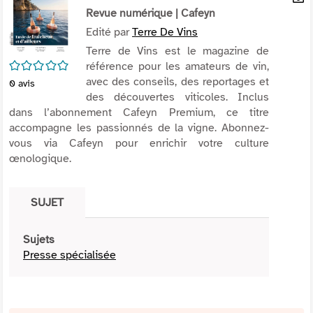
per
Revue numérique
| Cafeyn
En
(Nou
par
Edité par
Terre De Vins
fenê
mai
Terre de Vins est le magazine de
/5
référence pour les amateurs de vin,
avec des conseils, des reportages et
0
avis
des découvertes viticoles. Inclus
dans l’abonnement Cafeyn Premium, ce titre
accompagne les passionnés de la vigne. Abonnez-
vous via Cafeyn pour enrichir votre culture
œnologique.
SUJET
Sujets
Presse spécialisée