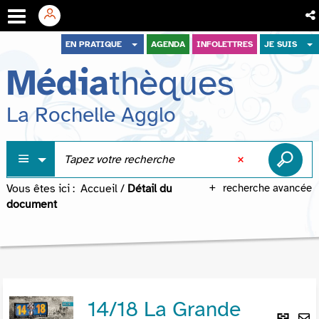
Aller
Aller
Aller
EN PRATIQUE
AGENDA
INFOLETTRES
JE SUIS
au
au
à
Média
thèques
menu
contenu
la
recherche
La Rochelle Agglo
Vous êtes ici :
Accueil
/
Détail du
recherche avancée
document
14/18 La Grande
Lie