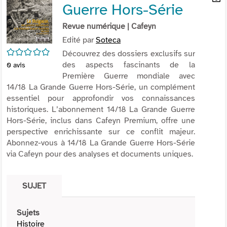
Guerre Hors-Série
per
En
(Nou
par
Revue numérique
| Cafeyn
fenê
mai
Edité par
Soteca
/5
Découvrez des dossiers exclusifs sur
des aspects fascinants de la
0
avis
Première Guerre mondiale avec
14/18 La Grande Guerre Hors-Série, un complément
essentiel pour approfondir vos connaissances
historiques. L’abonnement 14/18 La Grande Guerre
Hors-Série, inclus dans Cafeyn Premium, offre une
perspective enrichissante sur ce conflit majeur.
Abonnez-vous à 14/18 La Grande Guerre Hors-Série
via Cafeyn pour des analyses et documents uniques.
SUJET
Sujets
Histoire