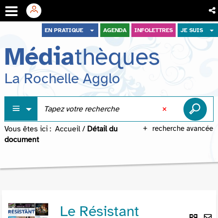
Aller
Aller
Aller
EN PRATIQUE
AGENDA
INFOLETTRES
JE SUIS
au
au
à
Média
thèques
menu
contenu
la
recherche
La Rochelle Agglo
Vous êtes ici :
Accueil
/
Détail du
recherche avancée
document
Le Résistant
Lie