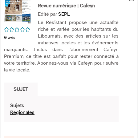
per
Revue numérique
| Cafeyn
En
(Nou
par
Edité par
SEPL
fenê
mai
Le Résistant propose une actualité
/5
riche et variée pour les habitants du
Libournais, avec des articles sur les
0
avis
initiatives locales et les événements
marquants. Inclus dans l’abonnement Cafeyn
Premium, ce titre est parfait pour rester connecté à
votre territoire. Abonnez-vous via Cafeyn pour suivre
la vie locale.
SUJET
Sujets
Régionales