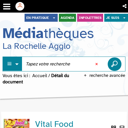
Aller
Aller
Aller
EN PRATIQUE
AGENDA
INFOLETTRES
JE SUIS
au
au
à
Média
thèques
menu
contenu
la
recherche
La Rochelle Agglo
Vous êtes ici :
Accueil
/
Détail du
recherche avancée
document
Vital Food
Lie