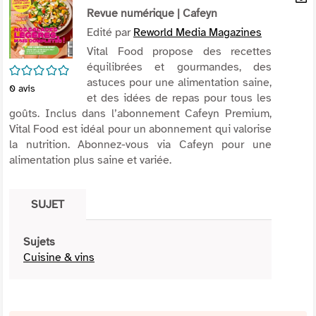
per
Revue numérique
| Cafeyn
En
(Nou
par
Edité par
Reworld Media Magazines
fenê
mai
Vital Food propose des recettes
équilibrées et gourmandes, des
/5
astuces pour une alimentation saine,
0
avis
et des idées de repas pour tous les
goûts. Inclus dans l’abonnement Cafeyn Premium,
Vital Food est idéal pour un abonnement qui valorise
la nutrition. Abonnez-vous via Cafeyn pour une
alimentation plus saine et variée.
SUJET
Sujets
Cuisine & vins