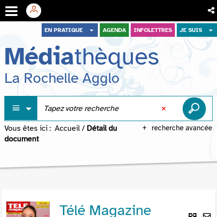
Aller
Aller
Aller
EN PRATIQUE
AGENDA
INFOLETTRES
JE SUIS
au
au
à
Média
thèques
menu
contenu
la
recherche
La Rochelle Agglo
Vous êtes ici :
Accueil
/
Détail du
recherche avancée
document
Télé Magazine
Lie