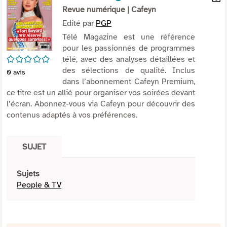
per
Revue numérique
| Cafeyn
En
(Nou
par
Edité par
PGP
fenê
mai
Télé Magazine est une référence
pour les passionnés de programmes
/5
télé, avec des analyses détaillées et
des sélections de qualité. Inclus
0
avis
dans l’abonnement Cafeyn Premium,
ce titre est un allié pour organiser vos soirées devant
l’écran. Abonnez-vous via Cafeyn pour découvrir des
contenus adaptés à vos préférences.
SUJET
Sujets
People & TV