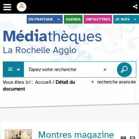
Aller
Aller
Aller
EN PRATIQUE
AGENDA
INFOLETTRES
JE SUIS
au
au
à
Média
thèques
menu
contenu
la
recherche
La Rochelle Agglo
Vous êtes ici :
Accueil
/
Détail du
recherche avancée
document
Montres magazine
Lie