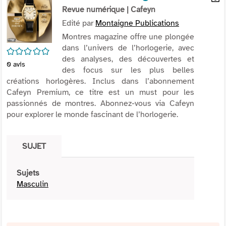
per
Revue numérique
| Cafeyn
En
(Nou
par
Edité par
Montaigne Publications
fenê
mai
Montres magazine offre une plongée
dans l’univers de l’horlogerie, avec
/5
des analyses, des découvertes et
0
avis
des focus sur les plus belles
créations horlogères. Inclus dans l’abonnement
Cafeyn Premium, ce titre est un must pour les
passionnés de montres. Abonnez-vous via Cafeyn
pour explorer le monde fascinant de l’horlogerie.
SUJET
Sujets
Masculin