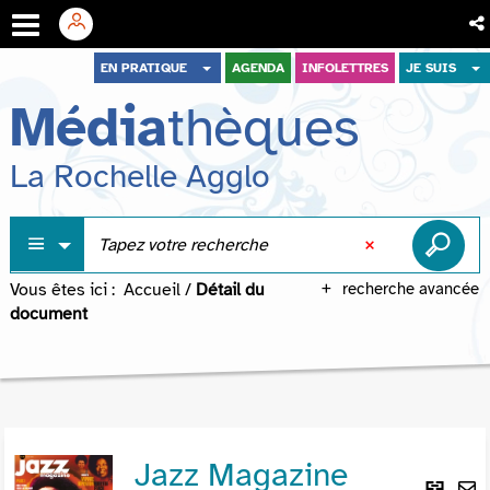
Aller
Aller
Aller
EN PRATIQUE
AGENDA
INFOLETTRES
JE SUIS
au
au
à
Média
thèques
menu
contenu
la
recherche
La Rochelle Agglo
Vous êtes ici :
Accueil
/
Détail du
recherche avancée
document
Jazz Magazine
Lie