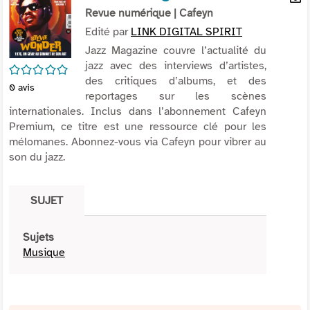
per
Revue numérique
| Cafeyn
En
(Nou
par
Edité par
LINK DIGITAL SPIRIT
fenê
mai
Jazz Magazine couvre l’actualité du
jazz avec des interviews d’artistes,
/5
des critiques d’albums, et des
0
avis
reportages sur les scènes
internationales. Inclus dans l’abonnement Cafeyn
Premium, ce titre est une ressource clé pour les
mélomanes. Abonnez-vous via Cafeyn pour vibrer au
son du jazz.
SUJET
Sujets
Musique