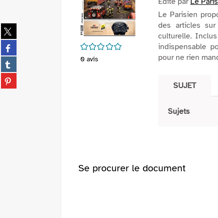
Edité par
Le Pari
Le Parisien prop
des articles sur
Partager
culturelle. Incl
sur
Partager
/5
indispensable po
twitter
sur
pour ne rien man
0
avis
(Nouvelle
Partager
facebook
fenêtre)
sur
(Nouvelle
Partager
tumblr
SUJET
fenêtre)
sur
(Nouvelle
pinterest
fenêtre)
(Nouvelle
Sujets
fenêtre)
Se procurer le document