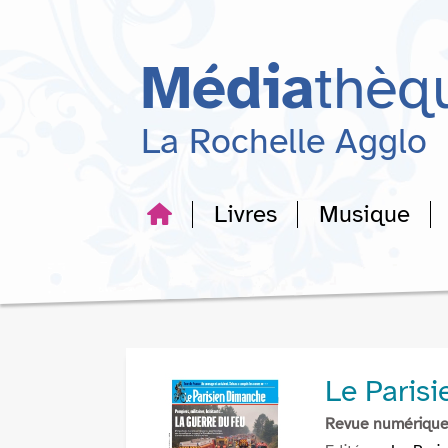
Aller
Aller
Aller
au
au
à
menu
contenu
la
Média
thèq
recherche
La Rochelle Agglo
Livres
Musique
Le Paris
Revue numériqu