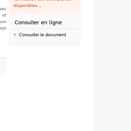
fenêtre)
mail
disponibles ...
avec
e et
non
Consulter en ligne
eyn
Consulter le document