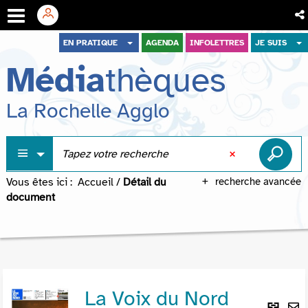
Aller
Aller
Aller
EN PRATIQUE
AGENDA
INFOLETTRES
JE SUIS
au
au
à
Média
thèques
menu
contenu
la
recherche
La Rochelle Agglo
Vous êtes ici :
Accueil
/
Détail du
recherche avancée
document
La Voix du Nord
Lie