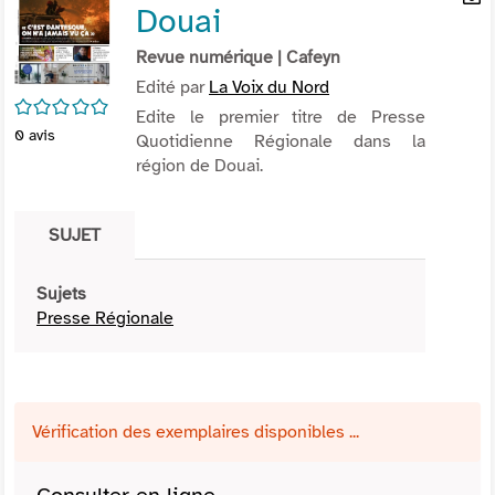
Douai
per
En
(Nou
par
Revue numérique
| Cafeyn
fenê
mai
Edité par
La Voix du Nord
/5
Edite le premier titre de Presse
0
avis
Quotidienne Régionale dans la
région de Douai.
SUJET
Sujets
Presse Régionale
Vérification des exemplaires disponibles ...