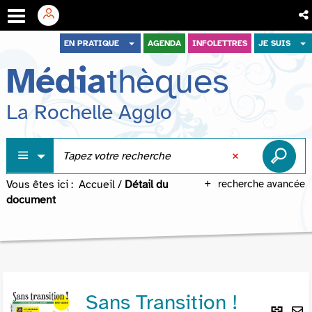
Aller
Aller
Aller
EN PRATIQUE
AGENDA
INFOLETTRES
JE SUIS
au
au
à
Média
thèques
menu
contenu
la
recherche
La Rochelle Agglo
Vous êtes ici :
Accueil
/
Détail du
recherche avancée
document
Sans Transition !
Lie