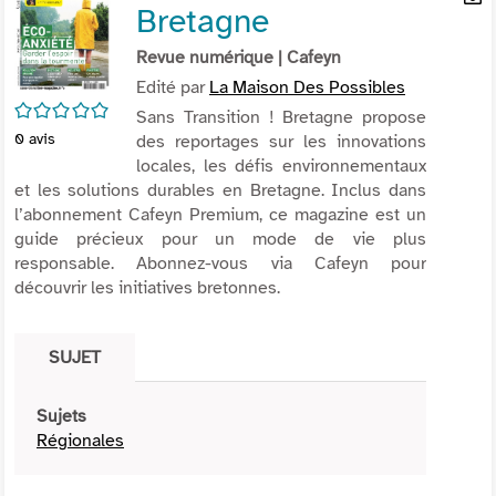
Bretagne
per
En
(Nou
par
Revue numérique
| Cafeyn
fenê
mai
Edité par
La Maison Des Possibles
/5
Sans Transition ! Bretagne propose
0
avis
des reportages sur les innovations
locales, les défis environnementaux
et les solutions durables en Bretagne. Inclus dans
l’abonnement Cafeyn Premium, ce magazine est un
guide précieux pour un mode de vie plus
responsable. Abonnez-vous via Cafeyn pour
découvrir les initiatives bretonnes.
SUJET
Sujets
Régionales