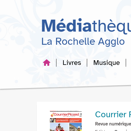
Aller
Aller
Aller
au
au
à
menu
contenu
la
Média
thèq
recherche
La Rochelle Agglo
Livres
Musique
Courrier
Revue numériqu