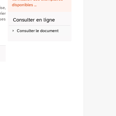
fenêtre)
mail
disponibles ...
ise,
rier
ses
Consulter en ligne
Consulter le document