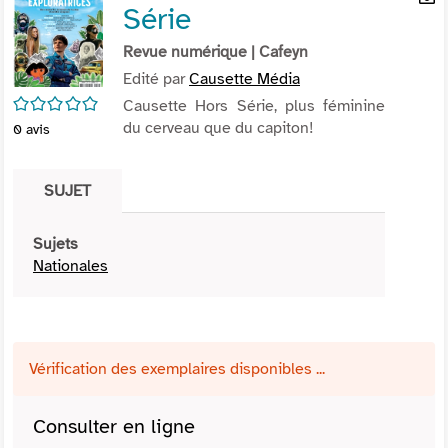
Série
per
En
(Nou
par
Revue numérique
| Cafeyn
fenê
mai
Edité par
Causette Média
/5
Causette Hors Série, plus féminine
du cerveau que du capiton!
0
avis
SUJET
Sujets
Nationales
Vérification des exemplaires disponibles ...
Consulter en ligne