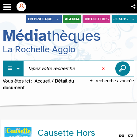
Aller
Aller
Aller
EN PRATIQUE
AGENDA
INFOLETTRES
JE SUIS
au
au
à
Média
thèques
menu
contenu
la
recherche
La Rochelle Agglo
Vous êtes ici :
Accueil
/
Détail du
recherche avancée
document
Causette Hors
Lie