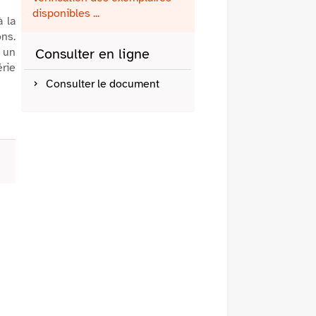
fenêtre)
mail
disponibles ...
à la
ons.
 un
Consulter en ligne
érie
Consulter le document