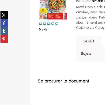
Edité par
BAUER 
Maxi Hors Série 
cuisine, avec des
Partager
Inclus dans l’a
sur
Partager
abonnement qui en
/5
twitter
sur
Cuisine via Cafey
(Nouvelle
Partager
0
avis
facebook
fenêtre)
sur
(Nouvelle
Partager
tumblr
SUJET
fenêtre)
sur
(Nouvelle
pinterest
fenêtre)
(Nouvelle
Sujets
fenêtre)
Se procurer le document