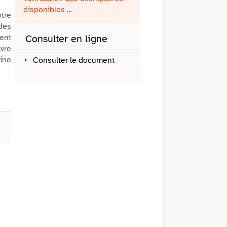
fenêtre)
mail
disponibles ...
tre
des
ment
Consulter en ligne
ivre
aine
Consulter le document