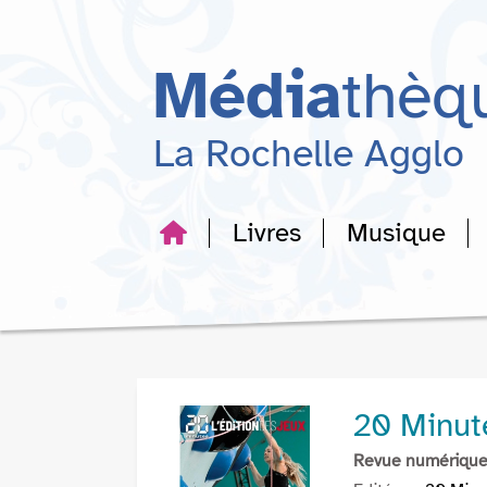
Aller
Aller
Aller
au
au
à
menu
contenu
la
Média
thèq
recherche
La Rochelle Agglo
Livres
Musique
20 Minut
Revue numériqu