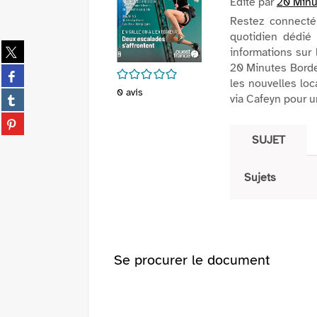
Edité par
20 Minu
Restez connecté 
quotidien dédié 
Partager
informations sur 
sur
20 Minutes Bordea
Partager
/5
twitter
les nouvelles lo
sur
0
avis
(Nouvelle
Partager
via Cafeyn pour u
facebook
fenêtre)
sur
(Nouvelle
Partager
tumblr
fenêtre)
sur
SUJET
(Nouvelle
pinterest
fenêtre)
(Nouvelle
Sujets
fenêtre)
Se procurer le document