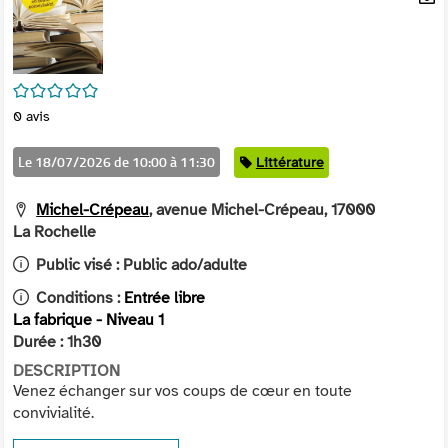
per
En
(Nou
par
fenê
mai
/5
0
avis
Le 18/07/2026 de 10:00 à 11:30
Catégorie
Littérature
Michel-Crépeau
, avenue Michel-Crépeau, 17000
La Rochelle
Public visé :
Public ado/adulte
Conditions :
Entrée libre
La fabrique - Niveau 1
Durée : 1h30
DESCRIPTION
Venez échanger sur vos coups de cœur en toute
convivialité.