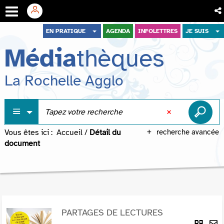
Aller
Aller
Aller
EN PRATIQUE
AGENDA
INFOLETTRES
JE SUIS
au
au
à
Média
thèques
menu
contenu
la
recherche
La Rochelle Agglo
Vous êtes ici :
Accueil
/
Détail du
recherche avancée
document
PARTAGES DE LECTURES
Lie