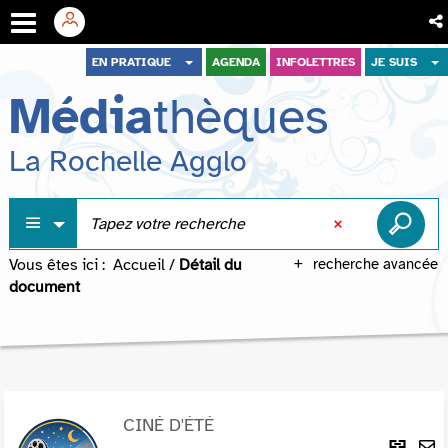
Aller
Aller
Aller
EN PRATIQUE
AGENDA
INFOLETTRES
JE SUIS
au
au
à
Média
thèques
menu
contenu
la
recherche
La Rochelle Agglo
Vous êtes ici :
Accueil
/
Détail du
recherche avancée
document
CINÉ D'ÉTÉ
Lie