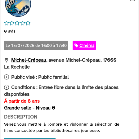
per
En
(Nou
par
fenê
mai
/5
0
avis
Le 15/07/2026 de 16:00 à 17:30
Catégorie
Cinéma
Michel-Crépeau
, avenue Michel-Crépeau, 17000
La Rochelle
Public visé :
Public familial
Conditions :
Entrée libre dans la limite des places
disponibles
Á partir de 8 ans
Grande salle - Niveau 0
DESCRIPTION
Venez vous mettre à l’ombre et visionner la sélection de
films concoctée par les bibliothécaires jeunesse.