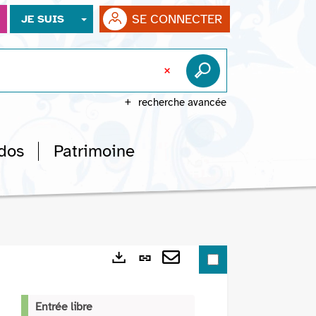
SE CONNECTER
JE SUIS
recherche avancée
dos
Patrimoine
Lien
Exports
permanent
Envoyer
(Nouvelle
par
Entrée libre