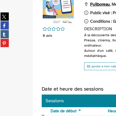
Puilboreau
, M
Public visé :
P
Partager
sur
Conditions :
G
Partager
twitter
/5
DESCRIPTION
sur
(Nouvelle
Partager
facebook
À la découverte de
0
avis
fenêtre)
sur
Presse, cinéma, li
(Nouvelle
Partager
tumblr
ordinateur.
fenêtre)
sur
(Nouvelle
Autour d'un café,
pinterest
fenêtre)
médiathèque.
(Nouvelle
fenêtre)
ajouter à mon cal
Date et heure des sessions
Sessions
Date de début
Heur