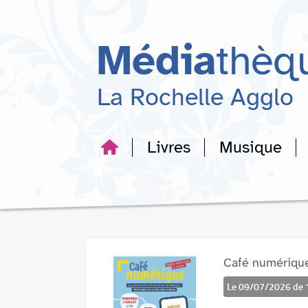
Aller
Aller
Aller
au
au
à
menu
contenu
la
Média
thèq
recherche
La Rochelle Agglo
Livres
Musique
Café numériqu
Le 09/07/2026 de 