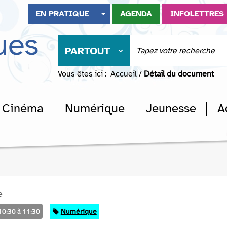
EN PRATIQUE
AGENDA
INFOLETTRES
ues
PARTOUT
Vous êtes ici :
Accueil
/
Détail du document
Cinéma
Numérique
Jeunesse
A
e
10:30 à 11:30
Catégorie
Numérique