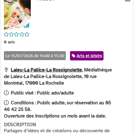
per
En
(Nou
par
fenê
mai
/5
0
avis
Le 15/07/2026 de 14:00 à 15:30
Catégorie
Arts et loisirs
Laleu-La Pallice-La Rossignolette
, Médiathèque
de Laleu-La Pallice-La Rossignolette, 10 rue
Montréal, 17000 La Rochelle
Public visé :
Public ado/adulte
Conditions :
Public adulte, sur réservation au 05
46 42 25 58.
Ouverture des inscriptions un mois avant la date.
DESCRIPTION
Partages d’idées et de créations ou découverte de