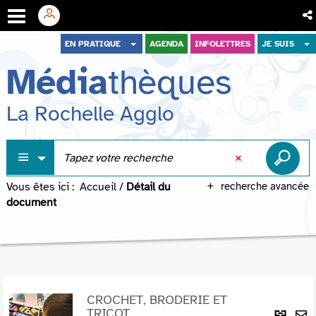
Aller
Aller
Aller
EN PRATIQUE
AGENDA
INFOLETTRES
JE SUIS
au
au
à
Média
thèques
menu
contenu
la
recherche
La Rochelle Agglo
Vous êtes ici :
Accueil
/
Détail du
recherche avancée
document
CROCHET, BRODERIE ET
Lie
TRICOT