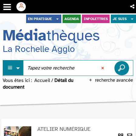
Aller
Aller
Aller
EN PRATIQUE
AGENDA
INFOLETTRES
JE SUIS
au
au
à
Média
thèques
menu
contenu
la
recherche
La Rochelle Agglo
Vous êtes ici :
Accueil
/
Détail du
recherche avancée
document
ATELIER NUMÉRIQUE
Lie