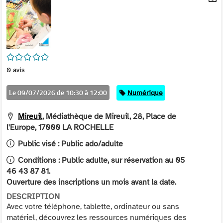
per
En
(Nou
par
fenê
mai
/5
0
avis
Le 09/07/2026 de 10:30 à 12:00
Catégorie
Numérique
Mireuil
, Médiathèque de Mireuil, 28, Place de
l'Europe, 17000 LA ROCHELLE
Public visé :
Public ado/adulte
Conditions :
Public adulte, sur réservation au 05
46 43 87 81.
Ouverture des inscriptions un mois avant la date.
DESCRIPTION
Avec votre téléphone, tablette, ordinateur ou sans
matériel, découvrez les ressources numériques des