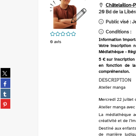
Châtelaillon-
20 Bd de la Libér
Public visé :
J
Conditions :
/5
Information import
0
avis
Votre inscription 
Médiathèque - Règ
5 € sur inscription
en fonction de la
Partager
compréhension.
sur
DESCRIPTION
Partager
twitter
Atelier manga
sur
(Nouvelle
Partager
facebook
fenêtre)
sur
Mercredi 22 juillet
(Nouvelle
Partager
tumblr
Atelier manga avec 
fenêtre)
sur
(Nouvelle
La médiathèque a
pinterest
fenêtre)
créativité et de l’i
(Nouvelle
Destiné aux enfants
fenêtre)
de manière ludiq