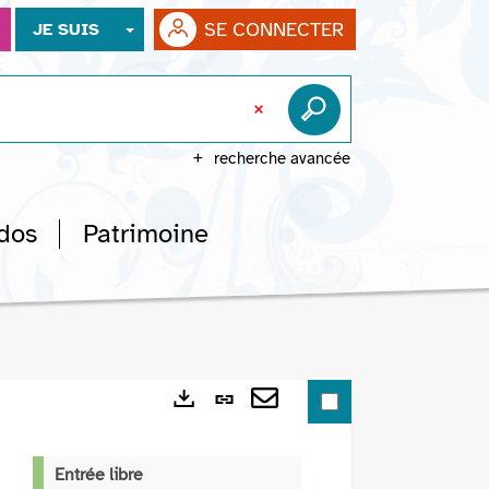
SE CONNECTER
JE SUIS
recherche avancée
dos
Patrimoine
Lien
Exports
permanent
Envoyer
(Nouvelle
par
Entrée libre