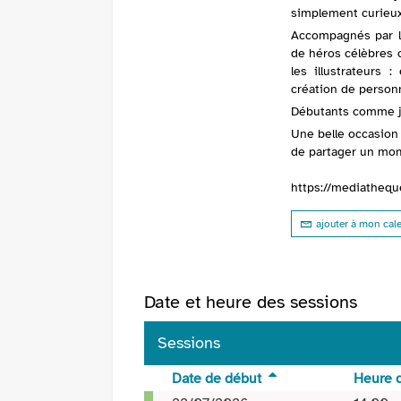
simplement curieux
Accompagnés par l’
de héros célèbres 
les illustrateurs
création de person
Débutants comme je
Une belle occasion 
de partager un mom
https://mediatheque
ajouter à mon cal
Date et heure des sessions
Sessions
Date de début
Heure 
Sessions