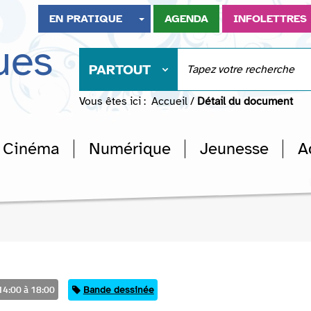
EN PRATIQUE
AGENDA
INFOLETTRES
ues
PARTOUT
Vous êtes ici :
Accueil
/
Détail du document
Cinéma
Numérique
Jeunesse
A
14:00 à 18:00
Catégorie
Bande dessinée