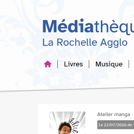
Aller
Aller
Aller
au
au
à
menu
contenu
la
Média
thèq
recherche
La Rochelle Agglo
Livres
Musique
Atelier manga
Le 22/07/2026 de 