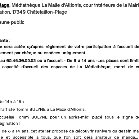
Plage
, Médiathèque La Malle d'Allionis, cour intérieure de la Mairi
ation, 17340 Châtelaillon-Plage
eune public
ante :
ne sera actée qu'après règlement de votre participation à l'accueil d
lement par chèque ou espèces uniquement.
 au 05.46.30.55.53 ou à l'accueil - De 8 à 14 ans -Les places sont limi
 capacité d'accueil des espaces de La Médiathèque, merci de v
 de 14h à 18h
l’artiste Tomm BULYNE à La Malle d'Allionis.
ccueille Tomm BULYNE pour un après-midi placé sous le signe d
magination !
 de 8 à 14 ans, cet atelier propose de découvrir l’univers du dessin m
ue et accessible à tous, que l’on soit déjà amateur de manga