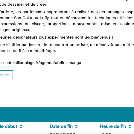
 de dessiner et de créer.
artiste, les participants apprendront à réaliser des personnages insp
comme Son Goku ou Luffy, tout en découvrant les techniques utilisées
 : expressions du visage, proportions, mouvements, mise en couleu
nages originaux.
unes dessinateurs plus expérimentés sont les bienvenus !
de s’initier au dessin, de rencontrer un artiste, de découvrir son métie
ent créatif à la médiathèque.
-chatelaillonplage.fr/agenda/atelier-manga
endrier
de début
Date de fin
Heure de fin