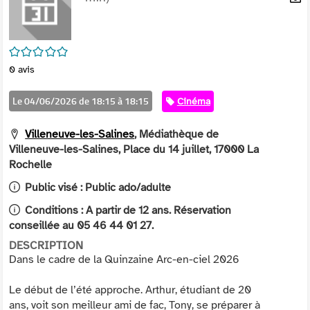
per
En
(Nou
par
fenê
mai
/5
0
avis
Le 04/06/2026 de 18:15 à 18:15
Catégorie
Cinéma
Villeneuve-les-Salines
, Médiathèque de
Villeneuve-les-Salines, Place du 14 juillet, 17000 La
Rochelle
Public visé :
Public ado/adulte
Conditions :
A partir de 12 ans. Réservation
conseillée au 05 46 44 01 27.
DESCRIPTION
Dans le cadre de la Quinzaine Arc-en-ciel 2026
Le début de l’été approche. Arthur, étudiant de 20
ans, voit son meilleur ami de fac, Tony, se préparer à