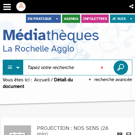
Aller
Aller
Aller
EN PRATIQUE
AGENDA
INFOLETTRES
JE SUIS
au
au
à
Média
thèques
menu
contenu
la
recherche
La Rochelle Agglo
Vous êtes ici :
Accueil
/
Détail du
recherche avancée
document
PROJECTION : NOS SENS (28
Lie
min)