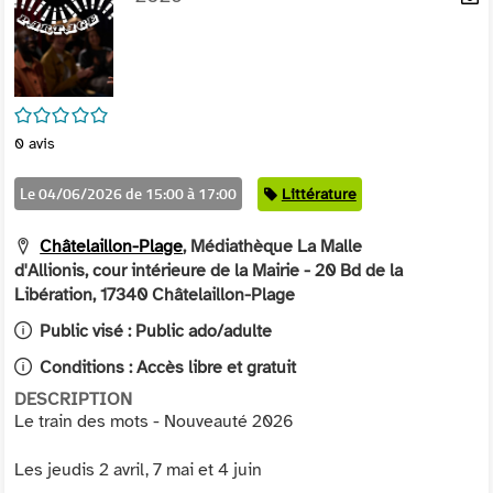
per
En
(Nou
par
fenê
mai
/5
0
avis
Le 04/06/2026 de 15:00 à 17:00
Catégorie
Littérature
Châtelaillon-Plage
, Médiathèque La Malle
d'Allionis, cour intérieure de la Mairie - 20 Bd de la
Libération, 17340 Châtelaillon-Plage
Public visé :
Public ado/adulte
Conditions :
Accès libre et gratuit
DESCRIPTION
Le train des mots - Nouveauté 2026
Les jeudis 2 avril, 7 mai et 4 juin