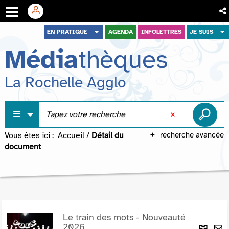
Aller
Aller
Aller
EN PRATIQUE
AGENDA
INFOLETTRES
JE SUIS
au
au
à
Média
thèques
menu
contenu
la
recherche
La Rochelle Agglo
Vous êtes ici :
Accueil
/
Détail du
recherche avancée
document
Le train des mots - Nouveauté
Lie
2026