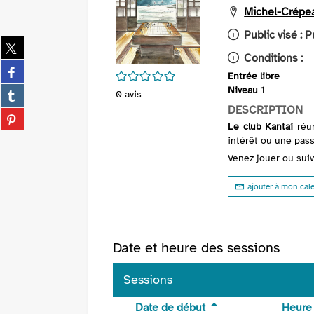
Michel-Crépe
Public visé :
P
Partager
Conditions :
sur
Partager
twitter
/5
Entrée libre
sur
(Nouvelle
Partager
Niveau 1
0
avis
facebook
fenêtre)
sur
DESCRIPTION
(Nouvelle
Partager
tumblr
Le club Kantai
réun
fenêtre)
sur
(Nouvelle
intérêt ou une pas
pinterest
fenêtre)
Venez jouer ou sui
(Nouvelle
fenêtre)
ajouter à mon cal
Date et heure des sessions
Sessions
Date de début
Heure