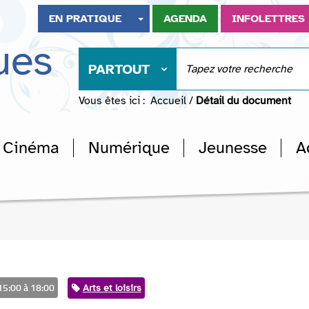
EN PRATIQUE
AGENDA
INFOLETTRES
ues
PARTOUT
Vous êtes ici :
Accueil
/
Détail du document
Cinéma
Numérique
Jeunesse
A
15:00 à 18:00
Catégorie
Arts et loisirs