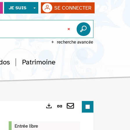
SE CONNECTER
JE SUIS
recherche avancée
dos
Patrimoine
Lien
Exports
permanent
Envoyer
(Nouvelle
par
Entrée libre