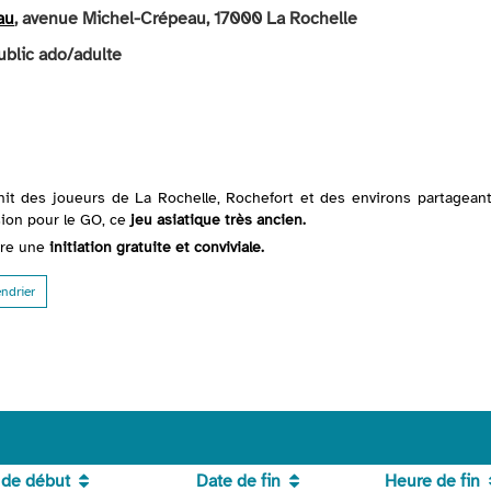
au
, avenue Michel-Crépeau, 17000 La Rochelle
ublic ado/adulte
it des joueurs de La Rochelle, Rochefort et des environs partagean
sion pour le GO, ce
jeu asiatique très ancien.
vre une
initiation gratuite et conviviale.
endrier
 de début
Date de fin
Heure de fin