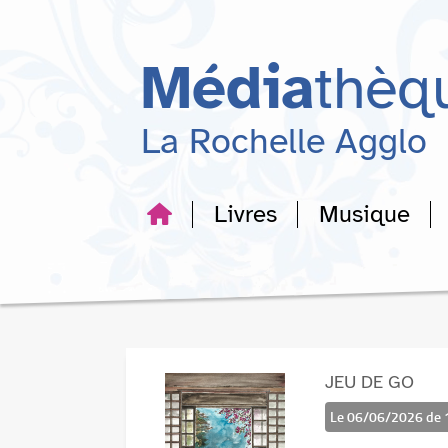
Aller
Aller
Aller
au
au
à
menu
contenu
la
Média
thèq
recherche
La Rochelle Agglo
Livres
Musique
JEU DE GO
Le 06/06/2026 de 