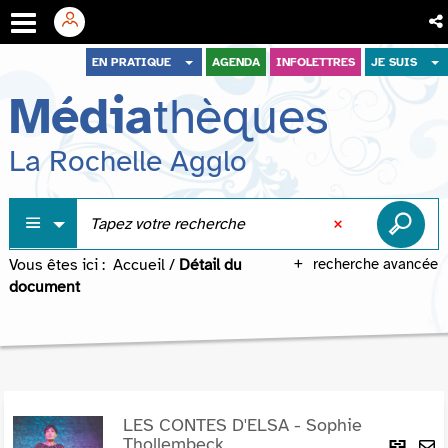
Aller
Aller
Aller
EN PRATIQUE
AGENDA
INFOLETTRES
JE SUIS
au
au
à
Média
thèques
menu
contenu
la
recherche
La Rochelle Agglo
Vous êtes ici :
Accueil
/
Détail du
recherche avancée
document
LES CONTES D'ELSA - Sophie
Lie
Thollembeck