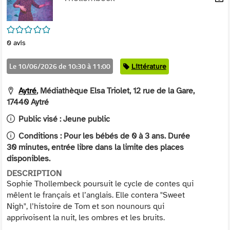
per
En
(Nou
par
fenê
/5
mai
0
avis
Le 10/06/2026 de 10:30 à 11:00
Catégorie
Littérature
Aytré
, Médiathèque Elsa Triolet, 12 rue de la Gare,
17440 Aytré
Public visé :
Jeune public
Conditions :
Pour les bébés de 0 à 3 ans. Durée
30 minutes, entrée libre dans la limite des places
disponibles.
DESCRIPTION
Sophie Thollembeck poursuit le cycle de contes qui
mêlent le français et l’anglais. Elle contera "Sweet
Nigh", l’histoire de Tom et son nounours qui
apprivoisent la nuit, les ombres et les bruits.