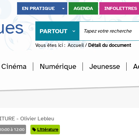
EN PRATIQUE
AGENDA
INFOLETTRES
ues
PARTOUT
Vous êtes ici :
Accueil
/
Détail du document
Cinéma
Numérique
Jeunesse
A
TURE - Olivier Lebleu
10:00 à 12:00
Catégorie
Littérature