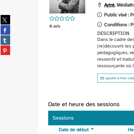
Aytré
, Médiath
Public visé :
P
Partager
/5
sur
Conditions :
P
0
avis
Partager
twitter
DESCRIPTION
sur
(Nouvelle
Partager
Dans le cadre des
facebook
fenêtre)
sur
(re)découvrir les 
(Nouvelle
Partager
tumblr
pédagogiques, ven
fenêtre)
sur
(Nouvelle
ressentir et trad
pinterest
fenêtre)
ressourçante où l
(Nouvelle
fenêtre)
ajouter à mon cal
Date et heure des sessions
Sessions
Date de début
He