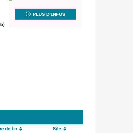
fenêtre)
mail
PLUS D'INFOS
da)
e de fin
Site