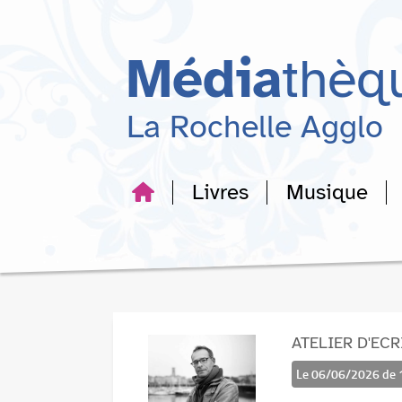
Aller
Aller
Aller
au
au
à
menu
contenu
la
Média
thèq
recherche
La Rochelle Agglo
Livres
Musique
ATELIER D'ECRI
Le 06/06/2026 de 