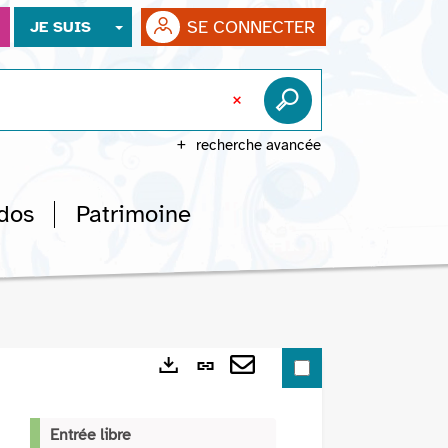
SE CONNECTER
JE SUIS
recherche avancée
dos
Patrimoine
Lien
Exports
permanent
Envoyer
(Nouvelle
par
Entrée libre