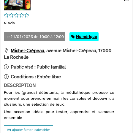
per
En
(Nou
par
/5
fenê
mai
0
avis
Le 21/01/2026 de 10:00 à 12:00
Catégorie
Numérique
Michel-Crépeau
, avenue Michel-Crépeau, 17000
La Rochelle
Public visé :
Public familial
Conditions :
Entrée libre
DESCRIPTION
Pour les (grands) débutants, la médiathèque propose ce
moment pour prendre en main les consoles et découvrir, à
plusieurs, une sélection de jeux.
Une occasion idéale pour tester, apprendre et s'amuser
ensemble !
ajouter à mon calendrier