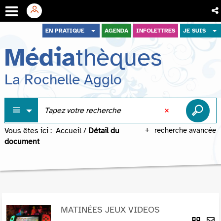
Aller
Aller
Aller
EN PRATIQUE
AGENDA
INFOLETTRES
JE SUIS
au
au
à
Média
thèques
menu
contenu
la
recherche
La Rochelle Agglo
Vous êtes ici :
Accueil
/
Détail du
recherche avancée
document
MATINÉES JEUX VIDEOS
Lie