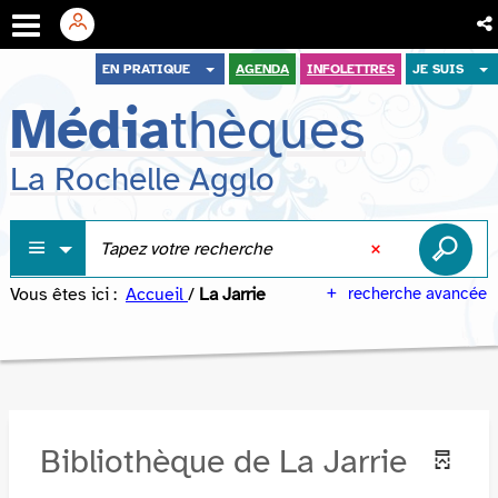
Aller
Aller
Aller
EN PRATIQUE
AGENDA
INFOLETTRES
JE SUIS
au
au
à
Média
thèques
menu
contenu
la
recherche
La Rochelle Agglo
Vous êtes ici :
Accueil
/
La Jarrie
recherche avancée
Bibliothèque de La Jarrie