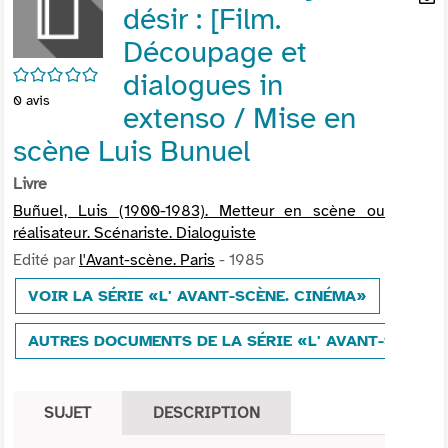
désir : [Film.
per
En
(Nou
par
Découpage et
fenê
mai
/5
dialogues in
0
avis
extenso / Mise en
scène Luis Bunuel
Livre
Buñuel, Luis (1900-1983). Metteur en scène ou
réalisateur. Scénariste. Dialoguiste
Edité par
l'Avant-scène. Paris
- 1985
VOIR LA SÉRIE «L' AVANT-SCÈNE. CINÉMA»
AUTRES DOCUMENTS DE LA SÉRIE «L' AVANT-SCÈNE.
SUJET
DESCRIPTION