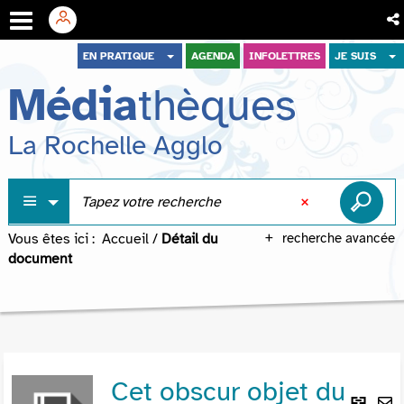
Aller
Aller
Aller
EN PRATIQUE
AGENDA
INFOLETTRES
JE SUIS
au
au
à
Média
thèques
menu
contenu
la
recherche
La Rochelle Agglo
Vous êtes ici :
Accueil
/
Détail du
recherche avancée
document
Cet obscur objet du
Lie