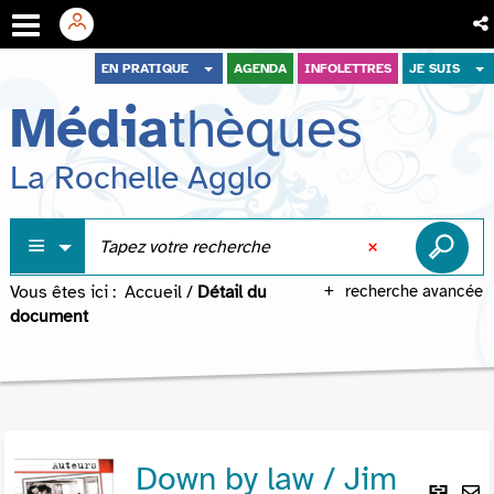
Aller
Aller
Aller
EN PRATIQUE
AGENDA
INFOLETTRES
JE SUIS
au
au
à
Média
thèques
menu
contenu
la
recherche
La Rochelle Agglo
Vous êtes ici :
Accueil
/
Détail du
recherche avancée
document
Down by law / Jim
Lie