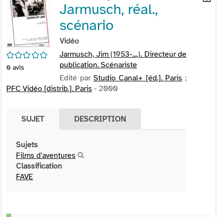
Jarmusch, réal.,
per
En
(Nou
par
scénario
fenê
mai
Vidéo
/5
Jarmusch, Jim (1953-....). Directeur de
publication. Scénariste
0
avis
Edité par
Studio Canal+ [éd.]. Paris
;
PFC Vidéo [distrib.]. Paris
- 2000
SUJET
DESCRIPTION
Sujets
Films d'aventures
Classification
FAVE