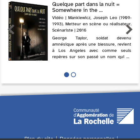
Quelque part dans la nuit =
Somewhere in the ...
Vidéo | Mankiewicz, Joseph Leo (1909-
1993). Metteur en scène ou réalisateur.
Scénariste | 2016
George Taylor, soldat devenu
amnésique après une blessure, revient
à Los Angeles avec comme seuls
repères sur son passé un nom qui ne
lui dit rien, Larry Cravat, et la lettre
haineuse d'une femme, morte entre-
temps.
Plan du site
Données personnelles