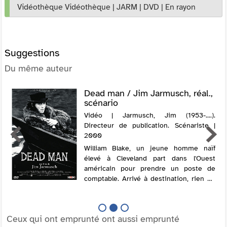
Vidéothèque Vidéothèque
|
JARM
|
DVD
|
En rayon
Suggestions
Du même auteur
Dead man / Jim Jarmusch, réal.,
scénario
Vidéo | Jarmusch, Jim (1953-....).
Directeur de publication. Scénariste |
2000
William Blake, un jeune homme naïf
élevé à Cleveland part dans l'Ouest
américain pour prendre un poste de
comptable. Arrivé à destination, rien ne
fonctionne comme prévu et l'innocent
devient un meurtrier involontaire bientôt
pour...
Ceux qui ont emprunté ont aussi emprunté