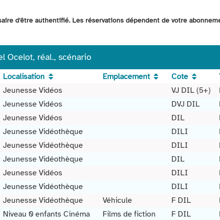
ssaire d'être authentifié. Les réservations dépendent de votre abonnem
el Ocelot, réal., scénario
Localisation
Emplacement
Cote
Jeunesse Vidéos
VJ DIL (5+)
Jeunesse Vidéos
DVJ DIL
Jeunesse Vidéos
DIL
Jeunesse Vidéothèque
DILI
Jeunesse Vidéothèque
DILI
Jeunesse Vidéothèque
DIL
Jeunesse Vidéos
DILI
Jeunesse Vidéothèque
DILI
Jeunesse Vidéothèque
Véhicule
F DIL
Niveau 0 enfants Cinéma
Films de fiction
F DIL