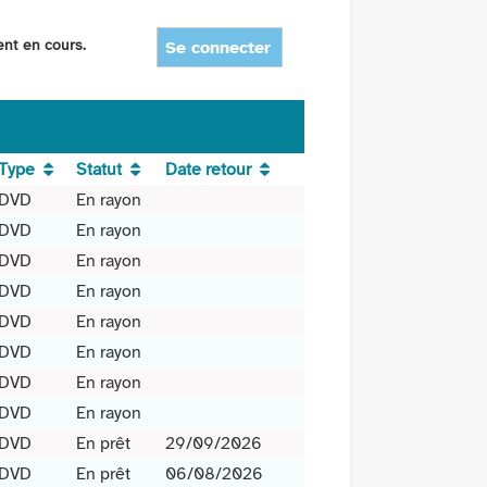
ent en cours.
Se connecter
Type
Statut
Date retour
DVD
En rayon
DVD
En rayon
DVD
En rayon
DVD
En rayon
DVD
En rayon
DVD
En rayon
DVD
En rayon
DVD
En rayon
DVD
En prêt
29/09/2026
DVD
En prêt
06/08/2026