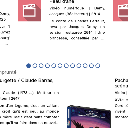
Peau d'âne
Vidéo numérique | Demy,
Demy,
Jacques (Réalisateur) | 2014
2025
Le conte de Charles Perrault,
our 1
revu par Jacques Demy, en
ouvrez
version restaurée 2014 ! Une
bourg"
princesse, conseillée par sa
s de
fée, refuse l’amour de son
er le
père en fuyant cachée dans
. Les
une peau d’âne, qu’elle quitte
bourg
parfois quand elle est seu...
 voit
mprunté
urgette / Claude Barras,
Pacha
scénar
 Claude (1973-....). Metteur en
Vidéo |
teur | 2017
XVIe s
en d'un légume, c'est un vaillant
Cordill
l croit qu'il est seul au monde
vivent
a mère. Mais c'est sans compter
montag
es qu'il va faire dans sa nouvelle
village