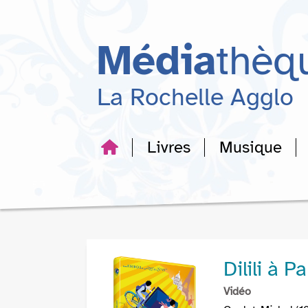
Aller
Aller
Aller
au
au
à
menu
contenu
la
Média
thèq
recherche
La Rochelle Agglo
Livres
Musique
Dilili à P
Vidéo