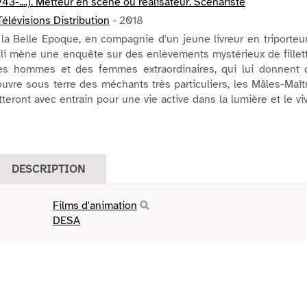
43-....). Metteur en scène ou réalisateur. Scénariste
élévisions Distribution
- 2018
la Belle Epoque, en compagnie d'un jeune livreur en triporteur
ili mène une enquête sur des enlèvements mystérieux de fillet
des hommes et des femmes extraordinaires, qui lui donnent 
ouvre sous terre des méchants très particuliers, les Mâles-Maît
teront avec entrain pour une vie active dans la lumière et le vi
DESCRIPTION
Films d'animation
DESA