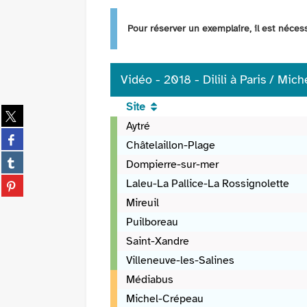
Pour réserver un exemplaire, il est néce
Vidéo - 2018 - Dilili à Paris / Mich
Site
Partager
Vidéo
Aytré
sur
Partager
-
twitter
Châtelaillon-Plage
sur
2018
(Nouvelle
Partager
Dompierre-sur-mer
facebook
-
fenêtre)
sur
(Nouvelle
Partager
Dilili
Laleu-La Pallice-La Rossignolette
tumblr
fenêtre)
sur
à
Mireuil
(Nouvelle
pinterest
Paris
fenêtre)
Puilboreau
(Nouvelle
/
Saint-Xandre
fenêtre)
Michel
Ocelot,
Villeneuve-les-Salines
réal.,
Médiabus
scénario
Michel-Crépeau