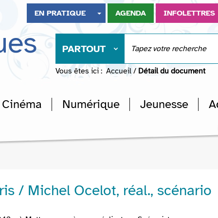
EN PRATIQUE
AGENDA
INFOLETTRES
ues
PARTOUT
Vous êtes ici :
Accueil
/
Détail du document
Cinéma
Numérique
Jeunesse
A
aris / Michel Ocelot, réal., scénario