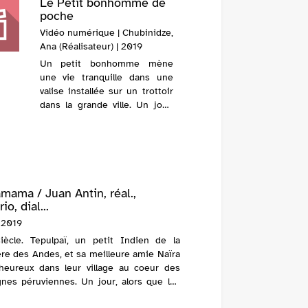
Le Petit bonhomme de
Les P't
poche
Vidéo n
Vidéo numérique | Chubinidze,
Mercedes
Ana (Réalisateur) | 2019
Un progr
Un petit bonhomme mène
métrag
une vie tranquille dans une
minusc
valise installée sur un trottoir
minusc
dans la grande ville. Un jour,
incroya
son chemin croise les pas
petite f
d'un vieil aveugle. Le petit
Cage»
bonhomme s'installe alors
apprend
dans sa poche. Tous deux vont
bien que l
noue...
mama / Juan Antin, réal.,
io, dial...
 2019
iècle. Tepulpaï, un petit Indien de la
ère des Andes, et sa meilleure amie Naïra
 heureux dans leur village au coeur des
nes péruviennes. Un jour, alors que les
ois célèbrent la terre mère Pachamama...