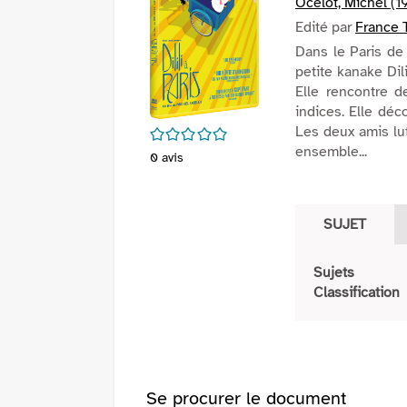
Ocelot, Michel (19
Edité par
France T
Dans le Paris de 
petite kanake Dil
Elle rencontre 
indices. Elle déc
Les deux amis lut
/5
ensemble...
0
avis
SUJET
Sujets
Classification
Se procurer le document