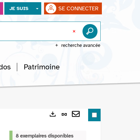
SE CONNECTER
JE SUIS
recherche avancée
dos
Patrimoine
Lien
Exports
permanent
Envoyer
(Nouvelle
par
8 exemplaires disponibles