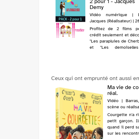
es et princesses :
2 pour 1 - Jacques
ontes enchanteur...
Demy
o | Ocelot, Michel
Vidéo numérique | 
-....). Directeur de
Jacques (Réalisateur) | 
ation | 2001
Profitez de 2 films p
crédit seulement et déc
"Les parapluies de Cher
et "Les demoiselle
Rochefort" pour célébr
Festival de Cannes
parapluies de Cher
Geneviève, désespérée,
Ceux qui ont emprunté ont aussi e
son fiancé...
Ma vie de co
réal.
Vidéo | Barras,
scène ou réalisa
Courgette n'a ri
petit garçon. I
quand il perd s
sur les rencontr