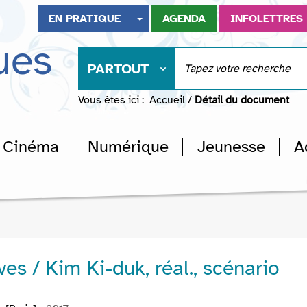
EN PRATIQUE
AGENDA
INFOLETTRES
ues
PARTOUT
Vous êtes ici :
Accueil
/
Détail du document
Cinéma
Numérique
Jeunesse
A
ives / Kim Ki-duk, réal., scénario