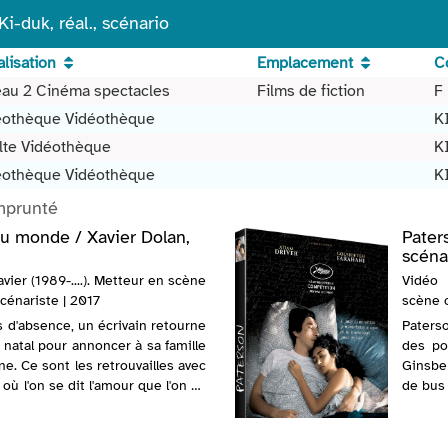
Ki-duk, réal., scénario
lisation
Emplacement
C
eau 2 Cinéma spectacles
Films de fiction
F
éothèque Vidéothèque
K
lte Vidéothèque
K
éothèque Vidéothèque
K
mprunté
 du monde / Xavier Dolan,
Pater
scénar
avier (1989-....). Metteur en scène
Vidéo 
Scénariste | 2017
scène o
 d'absence, un écrivain retourne
Paterso
 natal pour annoncer à sa famille
des po
e. Ce sont les retrouvailles avec
Ginsber
l où l'on se dit l'amour que l'on se
de bus 
s éternell...
réglée 