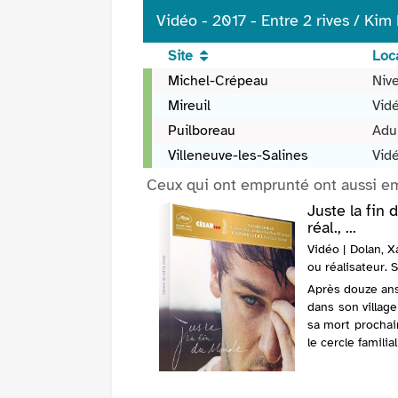
Vidéo - 2017 - Entre 2 rives / Kim 
Site
Loca
Vidéo
Michel-Crépeau
Niv
-
Mireuil
Vid
2017
Puilboreau
Adu
-
Entre
Villeneuve-les-Salines
Vid
2
Ceux qui ont emprunté ont aussi e
rives
Juste la fin
/
réal., ...
Kim
Vidéo | Dolan, X
Ki-
ou réalisateur. 
duk,
Après douze ans
réal.,
dans son village
scénario
sa mort prochain
le cercle familia
porte à travers le