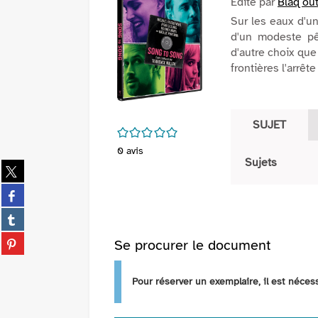
Edité par
Blaq out
Sur les eaux d'un
d'un modeste pê
d'autre choix que
frontières l'arrêt
SUJET
/5
0
avis
Sujets
Partager
sur
Partager
twitter
sur
(Nouvelle
Partager
facebook
fenêtre)
sur
(Nouvelle
Partager
Se procurer le document
tumblr
fenêtre)
sur
(Nouvelle
pinterest
fenêtre)
Pour réserver un exemplaire, il est néce
(Nouvelle
fenêtre)