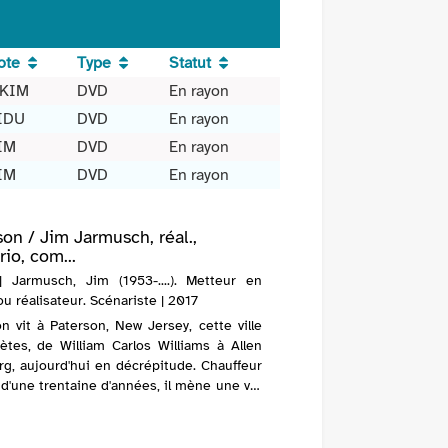
ote
Type
Statut
 KIM
DVD
En rayon
IDU
DVD
En rayon
IM
DVD
En rayon
IM
DVD
En rayon
son / Jim Jarmusch, réal.,
io, com...
| Jarmusch, Jim (1953-....). Metteur en
u réalisateur. Scénariste | 2017
n vit à Paterson, New Jersey, cette ville
ètes, de William Carlos Williams à Allen
g, aujourd'hui en décrépitude. Chauffeur
d'une trentaine d'années, il mène une vie
aux côtés de Laura, qui multip...