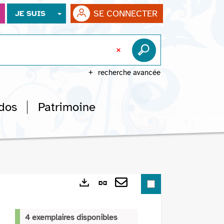
SE CONNECTER
JE SUIS
recherche avancée
dos
Patrimoine
Lien
Exports
permanent
Envoyer
(Nouvelle
par
4 exemplaires disponibles