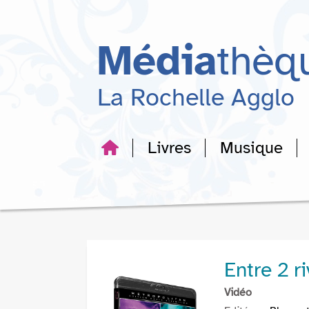
Aller
Aller
Aller
au
au
à
menu
contenu
la
Média
thèq
recherche
La Rochelle Agglo
Livres
Musique
Entre 2 r
Vidéo